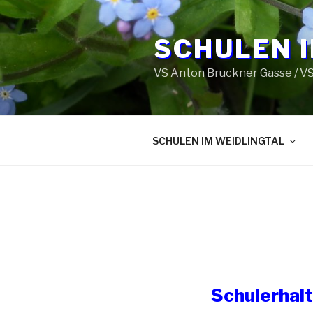
Zum
Inhalt
SCHULEN 
springen
VS Anton Bruckner Gasse / VS
SCHULEN IM WEIDLINGTAL
Schulerhal