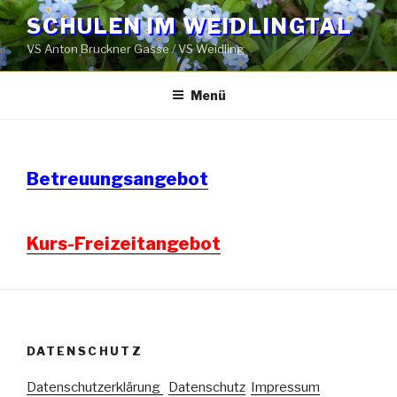
Zum
SCHULEN IM WEIDLINGTAL
Inhalt
VS Anton Bruckner Gasse / VS Weidling
springen
Menü
Betreuungsangebot
Kurs-Freizeitangebot
DATENSCHUTZ
Datenschutzerklärung
Datenschutz
Impressum